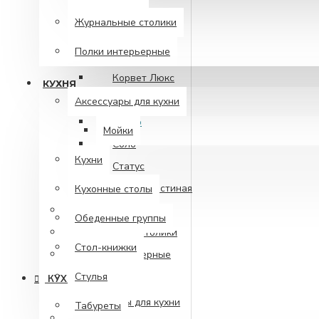
Грейс
Журнальные столики
Камелия
Полки интерьерные
Карина
Корвет Люкс
КУХНЯ
Мелисса
Аксессуары для кухни
Оскар
Мойки
Соло
Кухни
Статус
Фиеста гостиная
Кухонные столы
Тумбы под ТВ
Обеденные группы
Журнальные столики
Стол-книжки
Полки интерьерные
Стулья
КУХНЯ
Аксессуары для кухни
Табуреты