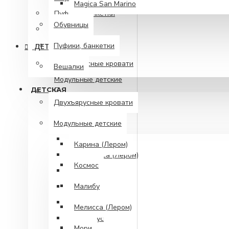
Magica San Marino
Пуфики, банкетки
Обувницы
Вешалки
Пуфики, банкетки
ДЕТСКАЯ
Двухъярусные кровати
Вешалки
Модульные детские
ДЕТСКАЯ
Двухъярусные кровати
Карина (Лером)
Модульные детские
Космос
Малибу
Карина (Лером)
Мелисса (Лером)
Космос
Мори
Малибу
Симба
Скай СОЮЗ
Мелисса (Лером)
Статус
Мори