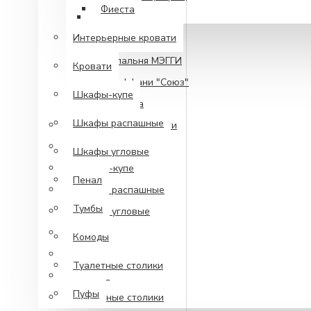
Фиеста
Мори
Интерьерные кровати
Сакура
Спальня МЭГГИ
Кровати
Тиффани "Союз"
Шкафы-купе
Фиеста
Шкафы распашные
Интерьерные кровати
Кровати
Шкафы угловые
Шкафы-купе
Пенал
Шкафы распашные
Тумбы
Шкафы угловые
Пенал
Комоды
Тумбы
Туалетные столики
Комоды
Пуфы
Туалетные столики