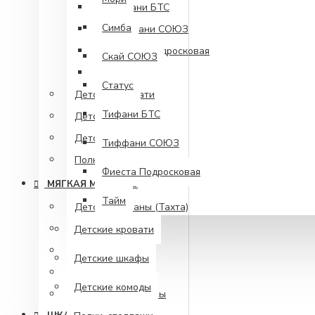
Тифани БТС
Симба
Тиффани СОЮЗ
Фиеста Подросковая
Скай СОЮЗ
Тайм
Статус
Детские кровати
Тифани БТС
Детские шкафы
Детские комоды
Тиффани СОЮЗ
Полки, стеллажи
Фиеста Подросковая
МЯГКАЯ МЕБЕЛЬ
Тайм
Детские диваны (Тахта)
Диваны прямые
Детские кровати
Диваны угловые
Детские шкафы
Кресла
Детские комоды
Модульные диваны