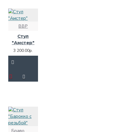
ВВР
Стул
"Амстер"
3 200.00р.
Браво