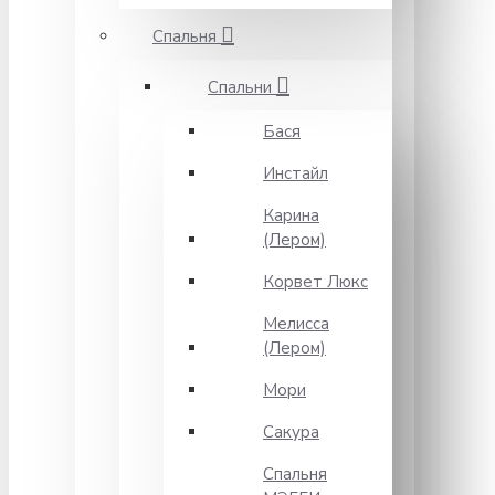
Спальня
Спальни
Бася
Инстайл
Карина
(Лером)
Корвет Люкс
Мелисса
(Лером)
Мори
Сакура
Спальня