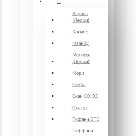
Карина
(Лером)
Космос
Малибу
Мелисса
(Лером)
Мори
Симба
Скай СОЮЗ
Статус
Тифани БТС
Тиффани