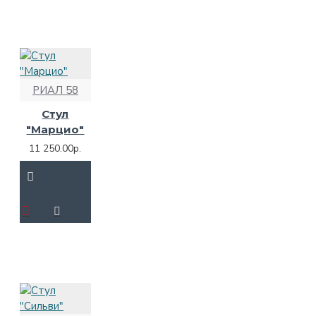
РИАЛ 58
Стул
"Марцио"
11 250.00р.