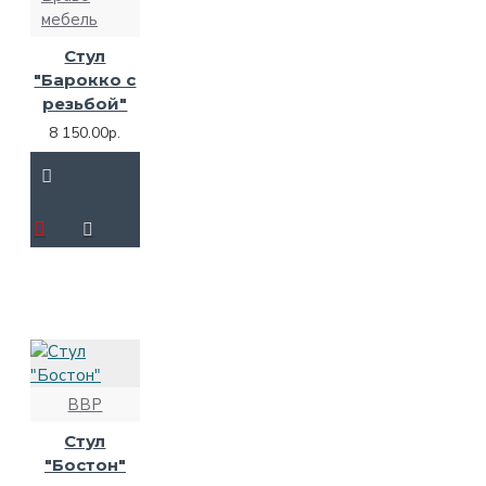
мебель
Стул
"Барокко с
резьбой"
8 150.00р.
ВВР
Стул
"Бостон"