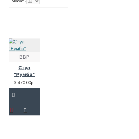
Показать:
ВВР
Стул
"Румба"
3 470.00р.