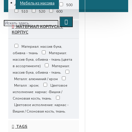
Мебель из массива
460
470
480
500
510
520
600
МАТЕРИАЛ КОРПУСА >
КОРПУС
Материал: массив бука,
обивка - ткань
Материал:
массив бука, обивка - ткань (цвета
в ассортименте)
Материал:
массив бука, обивка - ткань.
Металл: алюминий / хром
Металл : хром;
Цветовое
исполнение: каркас -Вишня /
Слоновая кость, ткань.
Цветовое исполнение: каркас -
Вишня / Слоновая кость, ткань.
TAGS