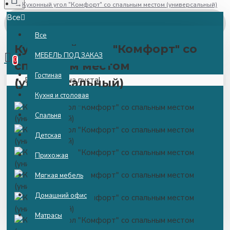
Кухонный угол "Комфорт" со спальным местом (универсальный)
Все
Все
0 ед
0.00р.
Кухонный угол "Комфорт" со
МЕБЕЛЬ ПОД ЗАКАЗ
0
спальным местом
Гостиная
Ваша корзина пуста!
(универсальный)
Кухня и столовая
Спальня
Детская
Прихожая
Мягкая мебель
Домашний офис
Матрасы