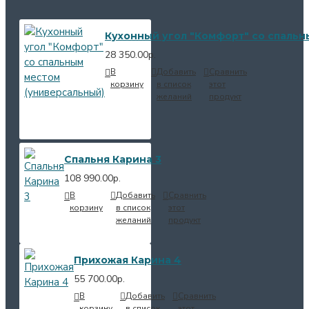
Кухонный угол "Комфорт" со спальн
28 350.00р.
В
Добавить
Сравнить
корзину
в список
этот
желаний
продукт
Спальня Карина 3
108 990.00р.
В
Добавить
Сравнить
корзину
в список
этот
желаний
продукт
Прихожая Карина 4
55 700.00р.
В
Добавить
Сравнить
корзину
в список
этот