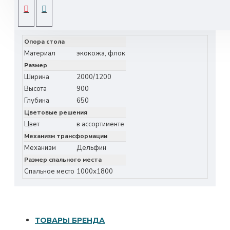
Наполнитель: пенополиуретан (ППУ),
ХАРАКТЕРИСТИКИ
синтепон
Материал каркаса: хвойные породы
Опора стола
древесины, ламинированное дсп,
Материал
экокожа, флок
многослойная берёзовая фанера, ДВП.
Размер
Ширина
2000/1200
Механизм трансформации: Дельфин
Высота
900
Обивка – экокожа, флок
Глубина
650
Цветовые решения
Высококачественная фурнитура
Цвет
в ассортименте
Механизм трансформации
Механизм
Дельфин
Размер спального места
Спальное место
1000х1800
ТОВАРЫ БРЕНДА