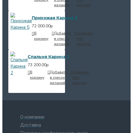
желаний
продукт
Прихожая Карина 5
72 000.00р.
В
Добавить
Сравнить
корзину
в список
этот
желаний
продукт
Спальня Карина 2
73 200.00р.
В
Добавить
Сравнить
корзину
в список
этот
желаний
продукт
О компании
Доставка
Политика конфиденциальности