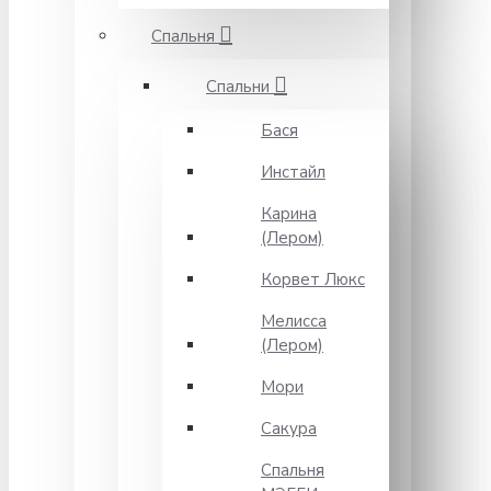
Спальня
Спальни
Бася
Инстайл
Карина
(Лером)
Корвет Люкс
Мелисса
(Лером)
Мори
Сакура
Спальня