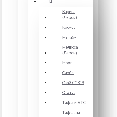
Карина
(Лером)
Космос
Малибу
Мелисса
(Лером)
Мори
Симба
Скай СОЮЗ
Статус
Тифани БТС
Тиффани