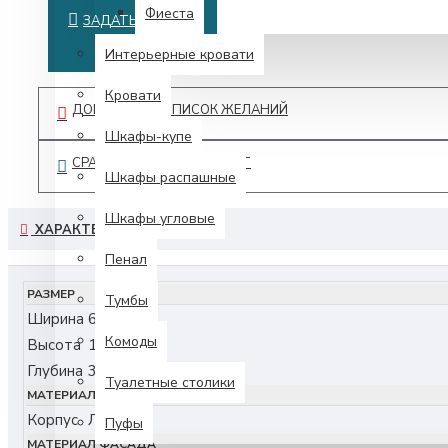
Фиеста
ЗАДАТЬ ВОПРОС
Интерьерные кровати
Кровати
ДОБАВИТЬ В СПИСОК ЖЕЛАНИЙ
Шкафы-купе
СРАВНИТЬ ЭТОТ ПРОДУКТ
Шкафы распашные
Шкафы угловые
ХАРАКТЕРИСТИКИ
Пенал
РАЗМЕР
Тумбы
Ширина
600
Комоды
Высота
1020
Глубина
300
Туалетные столики
МАТЕРИАЛ КОРПУСА
Корпус
ЛДСП
Пуфы
МАТЕРИАЛ ФАСАДА