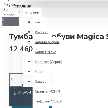
СПАЛЬНЯ
Спальни
Бася
Инстайл
Тумба для обуви Magica 
Карина (Лером)
12 460.00р.
Корвет Люкс
Мелисса (Лером)
Мори
Сакура
Спальня МЭГГИ
В КОРЗИНУ
Тиффани "Союз"