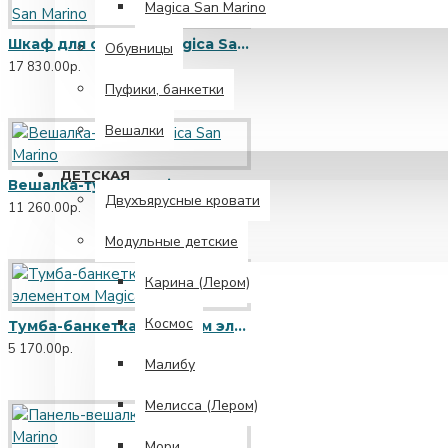
Magica San Marino
Шкаф для одежды Magica San Marino
Обувницы
17 830.00р.
Пуфики, банкетки
Вешалки
ДЕТСКАЯ
Вешалка-тумба Magica San Marino
Двухъярусные кровати
11 260.00р.
Модульные детские
Карина (Лером)
Космос
Тумба-банкетка с мягким элементом Magica San Marino
5 170.00р.
Малибу
Мелисса (Лером)
Мори