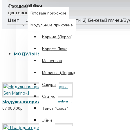
Фасад
МДФ
ПРИХОЖАЯ
Готовые прихожие
ЦВЕТОВЫЕ РЕШЕНИЯ
Цвет
1) Белый глянец/Бунратти; 2) Бежевый глянец/Бу
Модульные прихожие
Карина (Лером)
Корвет Люкс
МОДУЛЬНЫЙ РЯД
Машенька
Мелисса (Лером)
Сакура
Статус
Модульная прихожая Magica San Marino-1
Твист "Союз"
67 080.00р.
Эйми