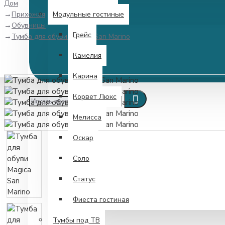
Дом
Прихожая
Модульные гостиные
Обувницы
Грейс
Тумба для обуви Magica San Marino
Камелия
Карина
Корвет Люкс
Мелисса
Оскар
Соло
Статус
Фиеста гостиная
Тумбы под ТВ