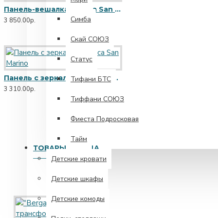
Панель-вешалка Magica San Marino
Симба
3 850.00р.
Скай СОЮЗ
Статус
Панель с зеркалом Magica San Marino
Тифани БТС
3 310.00р.
Тиффани СОЮЗ
Фиеста Подросковая
Тайм
ТОВАРЫ БРЕНДА
Детские кровати
Детские шкафы
Детские комоды