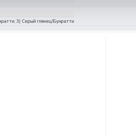
нратти; 3) Серый глянец/Бунратти