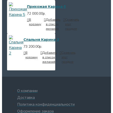
Прихожая Карина 5
72 000.00р.
В
Добавить
Сравнить
корзину
в список
этот
желаний
продукт
Спальня Карина 2
73 200.00р.
В
Добавить
Сравнить
корзину
в список
этот
желаний
продукт
О компании
Доставка
Политика конфиденциальности
Оформление заказа