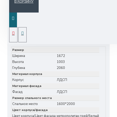
В КОРЗИНУ
Отличный выбор для современной спальни –
это кровать Инстайл.
Использование белого цвета в каркасе
ХАРАКТЕРИСТИКИ
придает модели легкости и позволяет
расположиться в любом интерьере,
Размер
часть изголовья выполнена в цвете
Ширина
1672
метрополитан грей,
Высота
1003
Глубина
2060
данный цвет является отличительной чертой
Материал корпуса
модульной коллекции мебели Инстайл.
Корпус
ЛДСП
Материал фасада
Фасад
ЛДСП
Размер спального места
Спальное место
1600*2000
Цвет корпуса/фасада
Цвет корпуса/Цвет фасада
метрополитан грей/белый