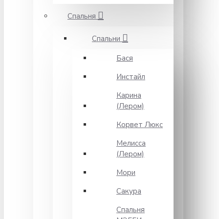
Спальня
Спальни
Бася
Инстайл
Карина
(Лером)
Корвет Люкс
Мелисса
(Лером)
Мори
Сакура
Спальня