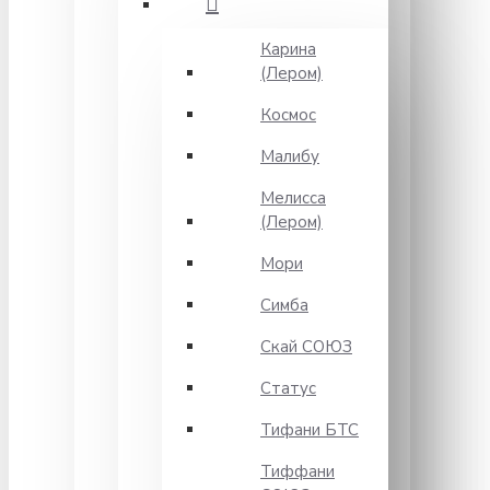
Карина
(Лером)
Космос
Малибу
Мелисса
(Лером)
Мори
Симба
Скай СОЮЗ
Статус
Тифани БТС
Тиффани