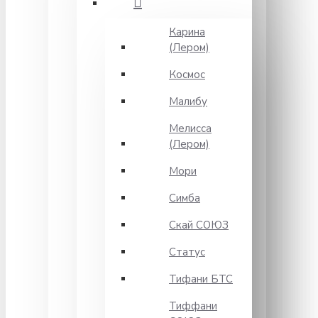
Карина
(Лером)
Космос
Малибу
Мелисса
(Лером)
Мори
Симба
Скай СОЮЗ
Статус
Тифани БТС
Тиффани