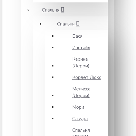
Спальня
Спальни
Бася
Инстайл
Карина
(Лером)
Корвет Люкс
Мелисса
(Лером)
Мори
Сакура
Спальня