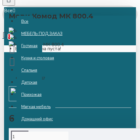
Все
Мори Комод МК 800.4
Все
0 ед
0.00р.
МЕБЕЛЬ ПОД ЗАКАЗ
0
Гостиная
Ваша корзина пуста!
Кухня и столовая
Спальня
Model:
6987
Детская
Прихожая
ДСВ
Мягкая мебель
6 500.00р.
Домашний офис
Матрасы